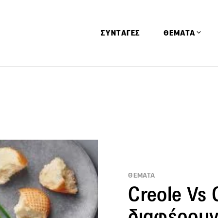
ΣΥΝΤΑΓΕΣ
ΘΕΜΑΤΑ
Απόψεις
Αφιερώματα
Ειδήσεις
Έρευνες
Οινοπνευματώ
Παιδί
ΘΕΜΑΤΑ
Υγεία & Διατρ
Creole Vs 
διαφέρουν 