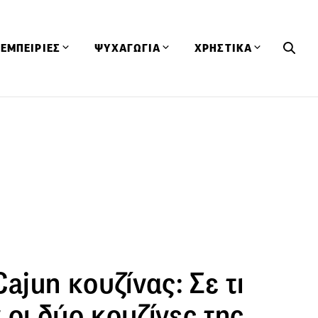
ΕΜΠΕΙΡΙΕΣ
ΨΥΧΑΓΩΓΙΑ
ΧΡΗΣΤΙΚΑ
Εκδηλώσεις
CineFood
Θερμιδομετρητής
Εστιατόρια
Lifestyle
Λεξικό Κουζίνας
ΣΥΝΤΑΓΕΣ
ΑΡΘΡΑ
Μαγαζιά
Viral Videos
Συμβουλές
Πρόσωπα
Βιβλία
Τα Φρέσκα Του Μήνα
δη
Προϊόντα
Διαγωνισμοί
Τεχνικές
Ταξίδια
Κουίζ
οφή
Cajun κουζίνας: Σε τι
οι δύο κουζίνες της