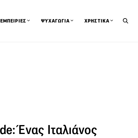
ΕΜΠΕΙΡΙΕΣ
ΨΥΧΑΓΩΓΙΑ
ΧΡΗΣΤΙΚΑ
Εκδηλώσεις
CineFood
Θερμιδομετρητής
Εστιατόρια
Lifestyle
Λεξικό Κουζίνας
ΣΥΝΤΑΓΕΣ
ΑΡΘΡΑ
Μαγαζιά
Viral Videos
Συμβουλές
Πρόσωπα
Βιβλία
Τα Φρέσκα Του Μήνα
δη
Προϊόντα
Διαγωνισμοί
Τεχνικές
Ταξίδια
Κουίζ
οφή
de: Ένας Ιταλιάνος