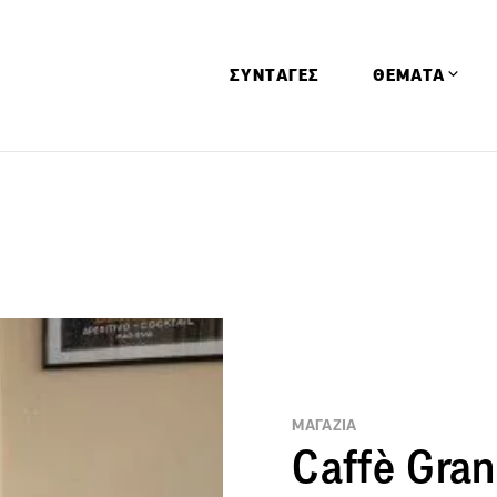
ΣΥΝΤΑΓΕΣ
ΘΕΜΑΤΑ
Απόψεις
Αφιερώματα
Ειδήσεις
Έρευνες
Οινοπνευματώ
Παιδί
Υγεία & Διατρ
ΜΑΓΑΖΙΑ
Caffè Gran