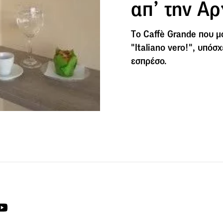
απ’ την Α
Tο Caffè Grande που μ
"Italiano vero!", υπόσ
εσπρέσο.