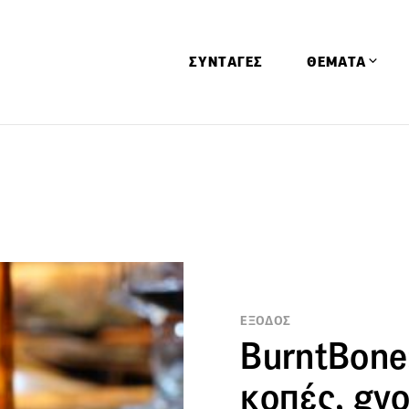
ΣΥΝΤΑΓΕΣ
ΘΕΜΑΤΑ
Απόψεις
Αφιερώματα
Ειδήσεις
Έρευνες
Οινοπνευματώ
Παιδί
ΕΞΟΔΟΣ
Υγεία & Διατρ
BurntBone:
κοπές, gyo