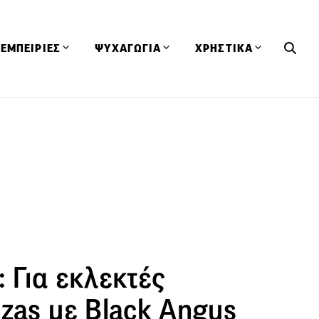
ΕΜΠΕΙΡΙΕΣ
ΨΥΧΑΓΩΓΙΑ
ΧΡΗΣΤΙΚΑ
Εκδηλώσεις
CineFood
Θερμιδομετρητής
Εστιατόρια
Lifestyle
Λεξικό Κουζίνας
ΣΥΝΤΑΓΕΣ
ΑΡΘΡΑ
Μαγαζιά
Viral Videos
Συμβουλές
Πρόσωπα
Βιβλία
Τα Φρέσκα Του Μήνα
δη
Προϊόντα
Διαγωνισμοί
Τεχνικές
Ταξίδια
Κουίζ
οφή
 Για εκλεκτές
zas με Black Angus