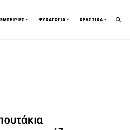
ΕΜΠΕΙΡΙΕΣ
ΨΥΧΑΓΩΓΙΑ
ΧΡΗΣΤΙΚΑ
Εκδηλώσεις
CineFood
Θερμιδομετρητής
Εστιατόρια
Lifestyle
Λεξικό Κουζίνας
ΣΥΝΤΑΓΕΣ
ΑΡΘΡΑ
Μαγαζιά
Viral Videos
Συμβουλές
Πρόσωπα
Βιβλία
Τα Φρέσκα Του Μήνα
δη
Προϊόντα
Διαγωνισμοί
Τεχνικές
Ταξίδια
Κουίζ
οφή
πουτάκια