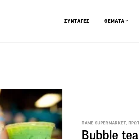
ΣΥΝΤΑΓΕΣ
ΘΕΜΑΤΑ
Απόψεις
Αφιερώματα
Ειδήσεις
Έρευνες
Οινοπνευματώ
Παιδί
Υγεία & Διατρ
ΠΑΜΕ SUPERMARKET, ΠΡΩΤ
Βubble tea