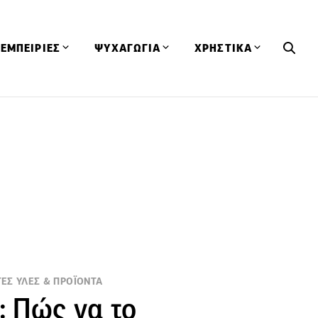
ΕΜΠΕΙΡΙΕΣ
ΨΥΧΑΓΩΓΙΑ
ΧΡΗΣΤΙΚΑ
Εκδηλώσεις
CineFood
Θερμιδομετρητής
Εστιατόρια
Lifestyle
Λεξικό Κουζίνας
ΣΥΝΤΑΓΕΣ
ΑΡΘΡΑ
Μαγαζιά
Viral Videos
Συμβουλές
Πρόσωπα
Βιβλία
Τα Φρέσκα Του Μήνα
δη
Προϊόντα
Διαγωνισμοί
Τεχνικές
Ταξίδια
Κουίζ
οφή
ΕΣ ΥΛΕΣ & ΠΡΟΪΟΝΤΑ
: Πώς να το