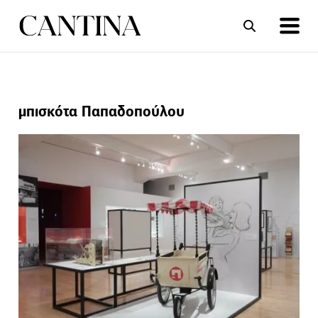
ΣΥΝΤΑΓΕΣ
ΑΡΘΡΑ
μπισκότα Παπαδοπούλου