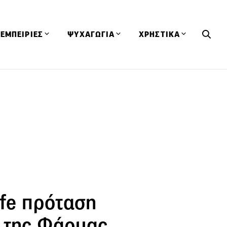
ΕΜΠΕΙΡΙΕΣ
ΨΥΧΑΓΩΓΙΑ
ΧΡΗΣΤΙΚΑ
Εκδηλώσεις
CineFood
Θερμιδομετρητής
Εστιατόρια
Lifestyle
Λεξικό Κουζίνας
ΣΥΝΤΑΓΕΣ
ΑΡΘΡΑ
Μαγαζιά
Viral Videos
Συμβουλές
Πρόσωπα
Βιβλία
Τα Φρέσκα Του Μήνα
δη
Προϊόντα
Διαγωνισμοί
Τεχνικές
Ταξίδια
Κουίζ
οφή
ife πρόταση
 της Φάρμας