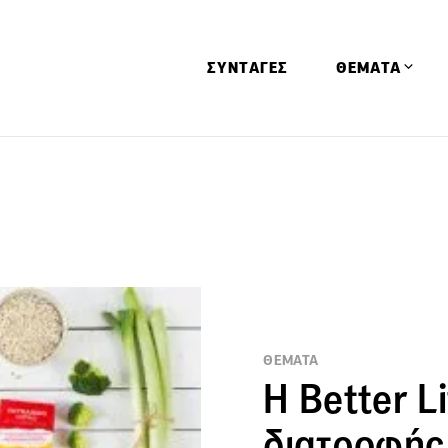
ΣΥΝΤΑΓΕΣ
ΘΕΜΑΤΑ
Απόψεις
Αφιερώματα
Ειδήσεις
Έρευνες
Οινοπνευματώ
Παιδί
ΘΕΜΑΤΑ
Υγεία & Διατρ
Η Better L
διατροφής