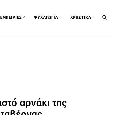
ΕΜΠΕΙΡΙΕΣ
ΨΥΧΑΓΩΓΙΑ
ΧΡΗΣΤΙΚΑ
Εκδηλώσεις
CineFood
Θερμιδομετρητής
Εστιατόρια
Lifestyle
Λεξικό Κουζίνας
ΣΥΝΤΑΓΕΣ
ΑΡΘΡΑ
Μαγαζιά
Viral Videos
Συμβουλές
Πρόσωπα
Βιβλία
Τα Φρέσκα Του Μήνα
δη
Προϊόντα
Διαγωνισμοί
Τεχνικές
Ταξίδια
Κουίζ
οφή
αστό αρνάκι της
 ταβέρνας