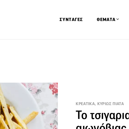
ΣΥΝΤΑΓΕΣ
ΘΕΜΑΤΑ
Απόψεις
Αφιερώματα
Ειδήσεις
Έρευνες
Οινοπνευματώ
Παιδί
ΚΡΕΑΤΙΚΑ, ΚΥΡΙΩΣ ΠΙΑΤΑ
Υγεία & Διατρ
Το τσιγαρι
αιωνόβιας