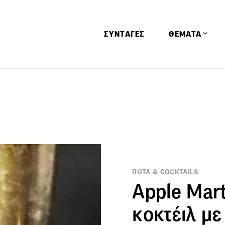
ΣΥΝΤΑΓΕΣ
ΘΕΜΑΤΑ
Απόψεις
Αφιερώματα
Ειδήσεις
Έρευνες
Οινοπνευματώ
Παιδί
ΠΟΤΑ & COCKTAILS
Υγεία & Διατρ
Apple Mart
κοκτέιλ με