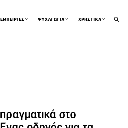
ΕΜΠΕΙΡΙΕΣ
ΨΥΧΑΓΩΓΙΑ
ΧΡΗΣΤΙΚΑ
Εκδηλώσεις
CineFood
Θερμιδομετρητής
Εστιατόρια
Lifestyle
Λεξικό Κουζίνας
ΣΥΝΤΑΓΕΣ
ΑΡΘΡΑ
Μαγαζιά
Viral Videos
Συμβουλές
Πρόσωπα
Βιβλία
Τα Φρέσκα Του Μήνα
δη
Προϊόντα
Διαγωνισμοί
Τεχνικές
Ταξίδια
Κουίζ
οφή
 πραγματικά στο
 Ένας οδηγός για τα