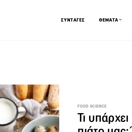
ΣΥΝΤΑΓΕΣ
ΘΕΜΑΤΑ
Απόψεις
Αφιερώματα
Ειδήσεις
Έρευνες
Οινοπνευματώ
Παιδί
FOOD SCIENCE
Υγεία & Διατρ
Τι υπάρχει
πιάτο μας;