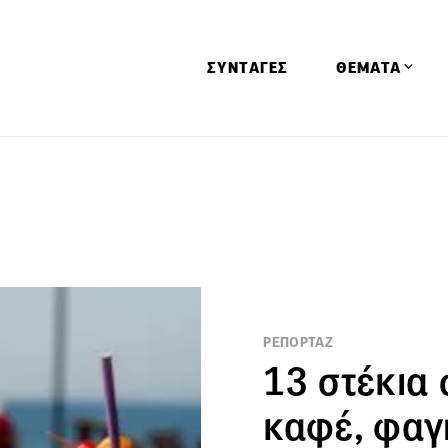
ΣΥΝΤΑΓΕΣ
ΘΕΜΑΤΑ
Απόψεις
Αφιερώματα
Ειδήσεις
Έρευνες
Οινοπνευματώ
Παιδί
ΡΕΠΟΡΤΑΖ
Υγεία & Διατρ
13 στέκια 
καφέ, φαγη