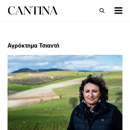
ΣΥΝΤΑΓΕΣ
ΑΡΘΡΑ
Αγρόκτημα Τσιαντή