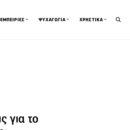
ΕΜΠΕΙΡΙΕΣ
ΨΥΧΑΓΩΓΙΑ
ΧΡΗΣΤΙΚΑ
Εκδηλώσεις
CineFood
Θερμιδομετρητής
Εστιατόρια
Lifestyle
Λεξικό Κουζίνας
ΣΥΝΤΑΓΕΣ
ΑΡΘΡΑ
Μαγαζιά
Viral Videos
Συμβουλές
Πρόσωπα
Βιβλία
Τα Φρέσκα Του Μήνα
δη
Προϊόντα
Διαγωνισμοί
Τεχνικές
Ταξίδια
Κουίζ
οφή
ς για το