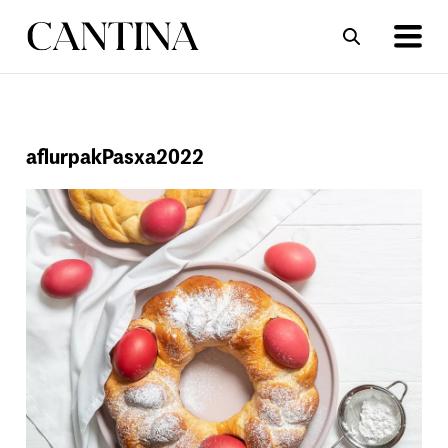
ΣΥΝΤΑΓΕΣ
ΑΡΘΡΑ
aflurpakPasxa2022