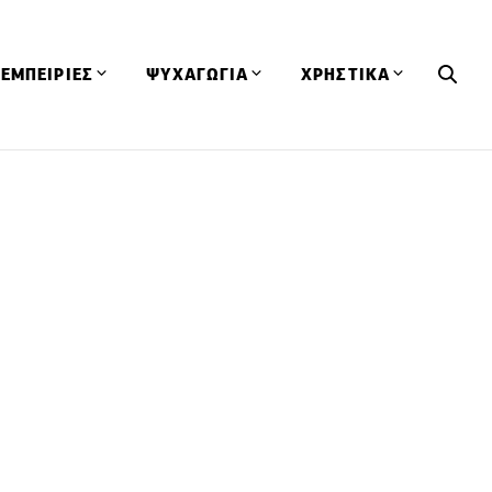
ΕΜΠΕΙΡΙΕΣ
ΨΥΧΑΓΩΓΙΑ
ΧΡΗΣΤΙΚΑ
Εκδηλώσεις
CineFood
Θερμιδομετρητής
Εστιατόρια
Lifestyle
Λεξικό Κουζίνας
ΣΥΝΤΑΓΕΣ
ΑΡΘΡΑ
Μαγαζιά
Viral Videos
Συμβουλές
Πρόσωπα
Βιβλία
Τα Φρέσκα Του Μήνα
δη
Προϊόντα
Διαγωνισμοί
Τεχνικές
Ταξίδια
Κουίζ
οφή