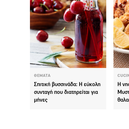
ΘΕΜΑΤΑ
CUCI
Σπιτική βυσσινάδα: Η εύκολη
Η νη
συνταγή που διατηρείται για
Μυστ
μήνες
θαλα