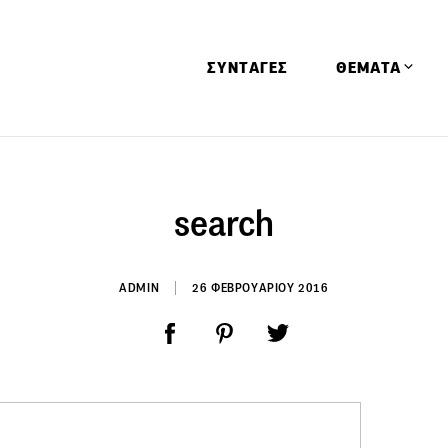
ΣΥΝΤΑΓΕΣ
ΘΕΜΑΤΑ
Απόψεις
Αφιερώματα
search
Ειδήσεις
Έρευνες
ADMIN
26 ΦΕΒΡΟΥΑΡΙΟΥ 2016
Οινοπνευματώ
Παιδί
Υγεία & Διατρ