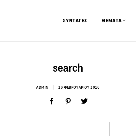
ΣΥΝΤΑΓΕΣ
ΘΕΜΑΤΑ
Απόψεις
Αφιερώματα
search
Ειδήσεις
Έρευνες
ADMIN
26 ΦΕΒΡΟΥΑΡΙΟΥ 2016
Οινοπνευματώ
Παιδί
Υγεία & Διατρ