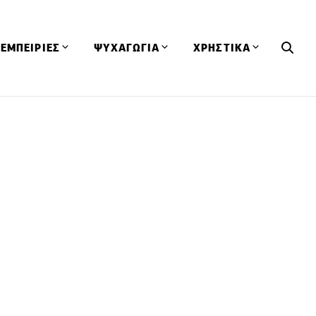
ΕΜΠΕΙΡΙΕΣ
ΨΥΧΑΓΩΓΙΑ
ΧΡΗΣΤΙΚΑ
Εκδηλώσεις
CineFood
Θερμιδομετρητής
Εστιατόρια
Lifestyle
Λεξικό Κουζίνας
ΣΥΝΤΑΓΕΣ
ΑΡΘΡΑ
Μαγαζιά
Viral Videos
Συμβουλές
Πρόσωπα
Βιβλία
Τα Φρέσκα Του Μήνα
δη
Προϊόντα
Διαγωνισμοί
Τεχνικές
Ταξίδια
Κουίζ
οφή