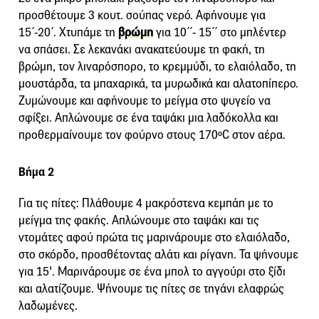
προσθέτουμε 3 κουτ. σούπας νερό. Αφήνουμε για
15΄-20΄. Χτυπάμε τη
βρώμη
για 10΄΄- 15΄΄ στο μπλέντερ
να σπάσει. Σε λεκανάκι ανακατεύουμε τη φακή, τη
βρώμη, τον λιναρόσπορο, το κρεμμύδι, το ελαιόλαδο, τη
μουστάρδα, τα μπαχαρικά, τα μυρωδικά και αλατοπίπερο.
Ζυμώνουμε και αφήνουμε το μείγμα στο ψυγείο να
σφίξει. Απλώνουμε σε ένα ταψάκι μια λαδόκολλα και
προθερμαίνουμε τον φούρνο στους 170ºC στον αέρα.
Βήμα 2
Για τις πίτες: Πλάθουμε 4 μακρόστενα κεμπάπ με το
μείγμα της φακής. Απλώνουμε στο ταψάκι και τις
ντομάτες αφού πρώτα τις μαρινάρουμε στο ελαιόλαδο,
στο σκόρδο, προσθέτοντας αλάτι και ρίγανη. Τα ψήνουμε
για 15'. Μαρινάρουμε σε ένα μπολ το αγγούρι στο ξίδι
και αλατίζουμε. Ψήνουμε τις πίτες σε τηγάνι ελαφρώς
λαδωμένες.