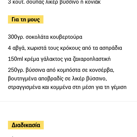
3 κουτ. σούπας λικέρ βύσσινο ή κονιάκ
Για τη μους
300γρ. σοκολάτα κουβερτούρα
4 αβγά, χωριστά τους κρόκους από τα ασπράδια
150ml κρέμα γάλακτος για ζαχαροπλαστική
250γρ. βύσσινα από κομπόστα σε κονσέρβα,
βουτηγμένα αποβραδίς σε λικέρ βύσσινο,
στραγγισμένα και κομμένα στη μέση για τη γέμιση
Διαδικασία