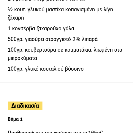
½ κουτ. γλυκού μαστίχα κοπανισμένη με λίγη
ζάχαρη
1 κονσέρβα ζαχαρούχο γάλα
500γρ. γιαούρτι στραγγιστό 2% λιπαρά
100γρ. κουβερτούρα σε κομματάκια, λιωμένη στα
μικροκύματα
100γρ. γλυκό κουταλιού βύσσινο
Διαδικασία
Βήμα 1
Προθερμαίνετε τον φούρνο στους 165οC.