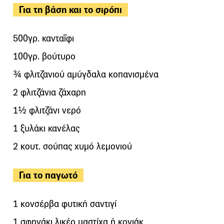
Για τη βάση και το σιρόπι
500γρ. κανταΐφι
100γρ. βούτυρο
¾ φλιτζανιού αμύγδαλα κοπανισμένα
2 φλιτζάνια ζάχαρη
1½ φλιτζάνι νερό
1 ξυλάκι κανέλας
2 κουτ. σούπας χυμό λεμονιού
Για το παγωτό
1 κονσέρβα φυτική σαντιγί
1 σφηνάκι λικέρ μαστίχα ή κονιάκ