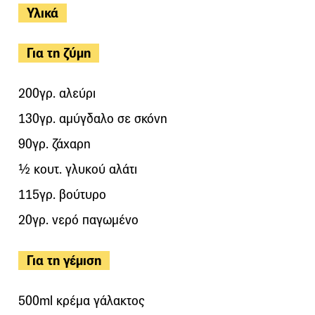
Υλικά
Για τη ζύμη
200γρ. αλεύρι
130γρ. αμύγδαλο σε σκόνη
90γρ. ζάχαρη
½ κουτ. γλυκού αλάτι
115γρ. βούτυρο
20γρ. νερό παγωμένο
Για τη γέμιση
500ml κρέμα γάλακτος