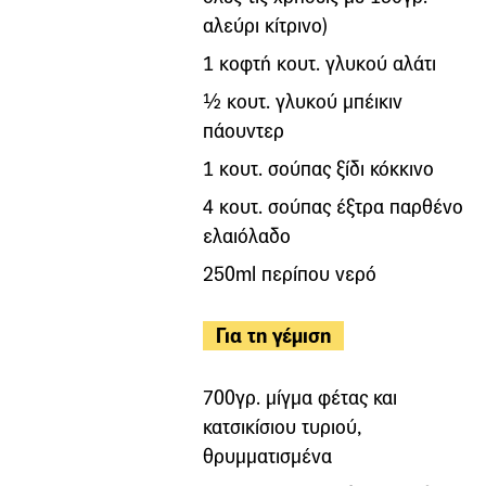
αλεύρι κίτρινο)
1 κοφτή κουτ. γλυκού αλάτι
½ κουτ. γλυκού μπέικιν
πάουντερ
1 κουτ. σούπας ξίδι κόκκινο
4 κουτ. σούπας έξτρα παρθένο
ελαιόλαδο
250ml περίπου νερό
Για τη γέμιση
700γρ. μίγμα φέτας και
κατσικίσιου τυριού,
θρυμματισμένα