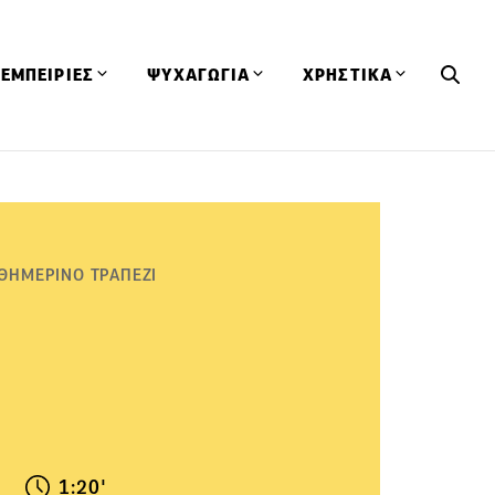
ΕΜΠΕΙΡΙΕΣ
ΨΥΧΑΓΩΓΙΑ
ΧΡΗΣΤΙΚΑ
Εκδηλώσεις
CineFood
Θερμιδομετρητής
Εστιατόρια
Lifestyle
Λεξικό Κουζίνας
ΣΥΝΤΑΓΕΣ
ΑΡΘΡΑ
Μαγαζιά
Viral Videos
Συμβουλές
ΘΗΜΕΡΙΝΟ ΤΡΑΠΕΖΙ
Πρόσωπα
Βιβλία
Τα Φρέσκα Του Μήνα
δη
Προϊόντα
Διαγωνισμοί
Τεχνικές
Ταξίδια
Κουίζ
οφή
1:20'