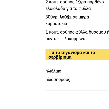
2 κουτ. σούπας έξτρα παρθένο
ελαιόλαδο για τα φύλλα
300γρ.
λούζα
, σε μικρά
κομματάκια
1 κουτ. σούπας φύλλα δυόσμου 
μέντας, ψιλοκομμένα
Για το τηγάνισμα και το
σερβίρισμα
ηλιέλαιο
ηλιόσπορους