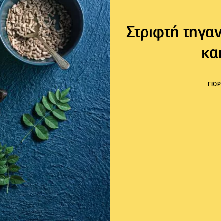
Στριφτή τηγα
κα
ΓΙΩ