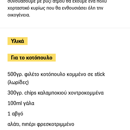
συνδυάσουμε με ρύζι ατμού θα έχουμε ένα πολύ
χορταστικό κυρίως που θα ενθουσιάσει όλη την
οικογένεια.
Υλικά
Για το κοτόπουλο
500γρ. φιλέτο κοτόπουλο κομμένο σε stick
(λωρίδες)
300γρ. chips καλαμποκιού χοντροκομμένα
100ml γάλα
1 αβγό
αλάτι, πιπέρι φρεσκοτριμμένο