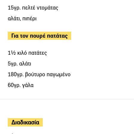
15γρ. πελτέ ντομάτας
αλάτι, πιπέρι
Για τον πουρέ πατάτας
1½ κιλό πατάτες
5γρ. αλάτι
180γρ. βούτυρο παγωμένο
60γρ. γάλα
Διαδικασία