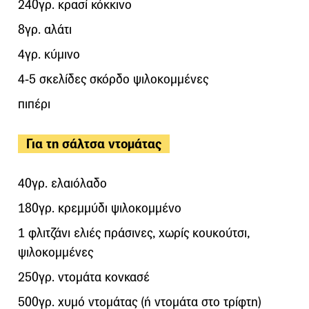
240γρ. κρασί κόκκινο
8γρ. αλάτι
4γρ. κύμινο
4-5 σκελίδες σκόρδο ψιλοκομμένες
πιπέρι
Για τη σάλτσα ντομάτας
40γρ. ελαιόλαδο
180γρ. κρεμμύδι ψιλοκομμένο
1 φλιτζάνι ελιές πράσινες, χωρίς κουκούτσι,
ψιλοκομμένες
250γρ. ντομάτα κονκασέ
500γρ. χυμό ντομάτας (ή ντομάτα στο τρίφτη)