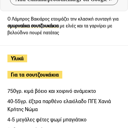
Ο Λάμπρος Βακιάρος ετοιμάζει την κλασική συνταγή για
σμυρναίικα σουτζουκάκια
με ελιές και τα γαρνίρει με
βελούδινο πουρέ πατάτας
Υλικά
Για τα σουτζουκάκια
750γρ. κιμά βόειο και χοιρινό ανάμεικτο
40-55γρ. έξτρα παρθένο ελαιόλαδο ΠΓΕ Χανιά
Κρήτης Νώμα
4-5 μεγάλες φέτες ψωμί μπαγιάτικο