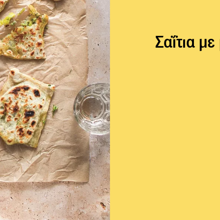
Σαΐτια μ