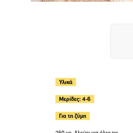
Υλικά
Μερίδες: 4-6
Για τη ζύμη
250 γρ. Αλεύρι για όλες τις