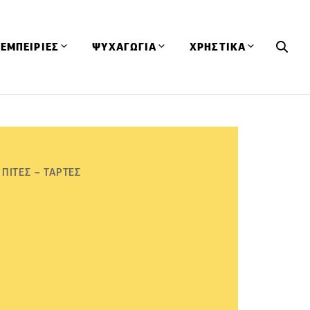
ΕΜΠΕΙΡΙΕΣ
ΨΥΧΑΓΩΓΙΑ
ΧΡΗΣΤΙΚΑ
Εκδηλώσεις
CineFood
Θερμιδομετρητής
Εστιατόρια
Lifestyle
Λεξικό Κουζίνας
ΣΥΝΤΑΓΕΣ
ΑΡΘΡΑ
Μαγαζιά
Viral Videos
Συμβουλές
ΠΙΤΕΣ – ΤΑΡΤΕΣ
Πρόσωπα
Βιβλία
Τα Φρέσκα Του Μήνα
δη
Προϊόντα
Διαγωνισμοί
Τεχνικές
Ταξίδια
Κουίζ
οφή