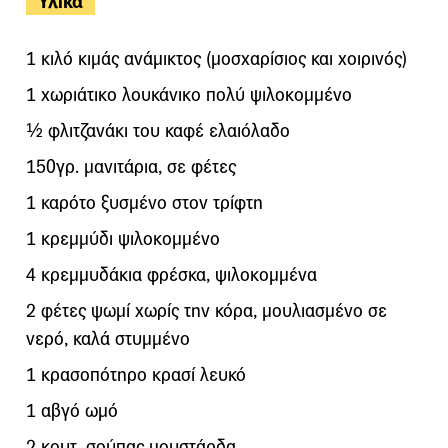
Υλικά
1 κιλό κιμάς ανάμικτος (μοσχαρίσιος και χοιρινός)
1 χωριάτικο λουκάνικο πολύ ψιλοκομμένο
½ φλιτζανάκι του καφέ ελαιόλαδο
150γρ. μανιτάρια, σε φέτες
1 καρότο ξυσμένο στον τρίφτη
1 κρεμμύδι ψιλοκομμένο
4 κρεμμυδάκια φρέσκα, ψιλοκομμένα
2 φέτες ψωμί χωρίς την κόρα, μουλιασμένο σε
νερό, καλά στυμμένο
1 κρασοπότηρο κρασί λευκό
1 αβγό ωμό
2 κουτ. σούπας μουστάρδα