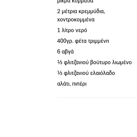
μικρά κομμάτια
2 μέτρια κρεμμύδια,
χοντροκομμένα
1 λίτρο νερό
400γρ. φέτα τριμμένη
6 αβγά
⅓ φλιτζανιού βούτυρο λιωμένο
⅓ φλιτζανιού ελαιόλαδο
αλάτι, πιπέρι