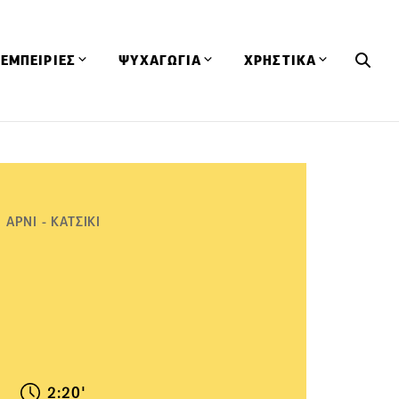
ΕΜΠΕΙΡΙΕΣ
ΨΥΧΑΓΩΓΙΑ
ΧΡΗΣΤΙΚΑ
Εκδηλώσεις
CineFood
Θερμιδομετρητής
Εστιατόρια
Lifestyle
Λεξικό Κουζίνας
ΣΥΝΤΑΓΕΣ
ΑΡΘΡΑ
Μαγαζιά
Viral Videos
Συμβουλές
ΑΡΝΙ - ΚΑΤΣΙΚΙ
Πρόσωπα
Βιβλία
Τα Φρέσκα Του Μήνα
δη
Προϊόντα
Διαγωνισμοί
Τεχνικές
Ταξίδια
Κουίζ
οφή
2:20'