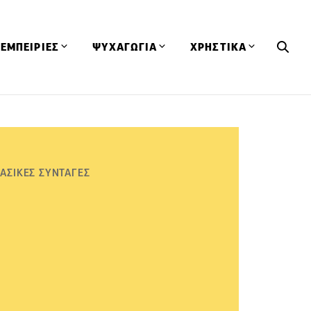
ΕΜΠΕΙΡΙΕΣ
ΨΥΧΑΓΩΓΙΑ
ΧΡΗΣΤΙΚΑ
Εκδηλώσεις
CineFood
Θερμιδομετρητής
Εστιατόρια
Lifestyle
Λεξικό Κουζίνας
ΣΥΝΤΑΓΕΣ
ΑΡΘΡΑ
Μαγαζιά
Viral Videos
Συμβουλές
ΑΣΙΚΕΣ ΣΥΝΤΑΓΕΣ
Πρόσωπα
Βιβλία
Τα Φρέσκα Του Μήνα
δη
Προϊόντα
Διαγωνισμοί
Τεχνικές
Ταξίδια
Κουίζ
οφή