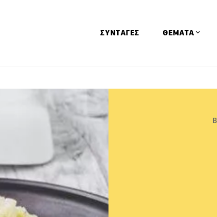
ΣΥΝΤΑΓΕΣ
ΘΕΜΑΤΑ
Απόψεις
Αφιερώματα
Ειδήσεις
Β
Έρευνες
Οινοπνευματώ
Παιδί
Υγεία & Διατρ