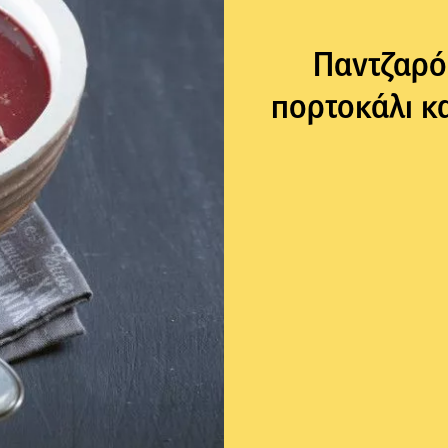
Παντζαρόσ
πορτοκάλι κ