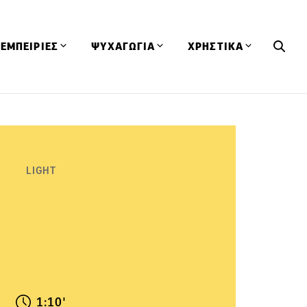
ΕΜΠΕΙΡΙΕΣ
ΨΥΧΑΓΩΓΙΑ
ΧΡΗΣΤΙΚΑ
Εκδηλώσεις
CineFood
Θερμιδομετρητής
Εστιατόρια
Lifestyle
Λεξικό Κουζίνας
ΣΥΝΤΑΓΕΣ
ΑΡΘΡΑ
Μαγαζιά
Viral Videos
Συμβουλές
LIGHT
Πρόσωπα
Βιβλία
Τα Φρέσκα Του Μήνα
δη
Προϊόντα
Διαγωνισμοί
Τεχνικές
Ταξίδια
Κουίζ
οφή
1:10'