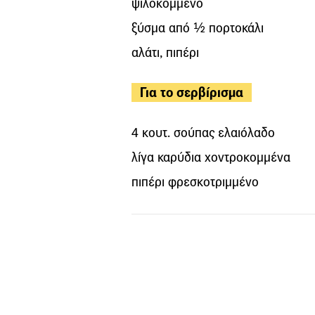
ψιλοκομμένο
ξύσμα από ½ πορτοκάλι
αλάτι, πιπέρι
Για το σερβίρισμα
4 κουτ. σούπας ελαιόλαδο
λίγα καρύδια χοντροκομμένα
πιπέρι φρεσκοτριμμένο