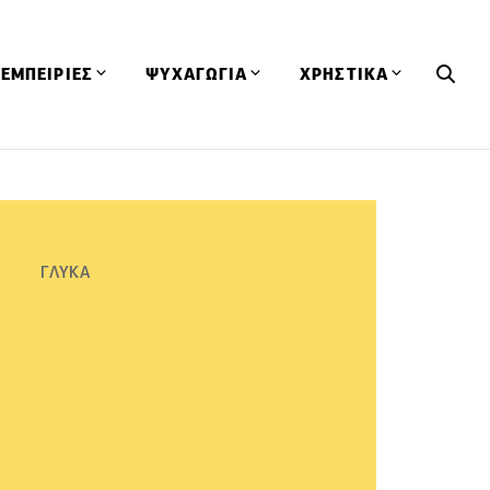
ΕΜΠΕΙΡΙΕΣ
ΨΥΧΑΓΩΓΙΑ
ΧΡΗΣΤΙΚΑ
Εκδηλώσεις
CineFood
Θερμιδομετρητής
Εστιατόρια
Lifestyle
Λεξικό Κουζίνας
ΣΥΝΤΑΓΕΣ
ΑΡΘΡΑ
Μαγαζιά
Viral Videos
Συμβουλές
ΓΛΥΚΑ
Πρόσωπα
Βιβλία
Τα Φρέσκα Του Μήνα
δη
Προϊόντα
Διαγωνισμοί
Τεχνικές
Ταξίδια
Κουίζ
οφή