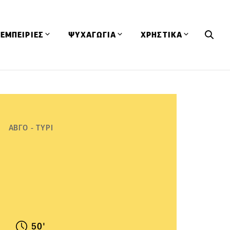
ΕΜΠΕΙΡΙΕΣ
ΨΥΧΑΓΩΓΙΑ
ΧΡΗΣΤΙΚΑ
Εκδηλώσεις
CineFood
Θερμιδομετρητής
Εστιατόρια
Lifestyle
Λεξικό Κουζίνας
ΣΥΝΤΑΓΕΣ
ΑΡΘΡΑ
Μαγαζιά
Viral Videos
Συμβουλές
ΑΒΓΟ - ΤΥΡΙ
Πρόσωπα
Βιβλία
Τα Φρέσκα Του Μήνα
δη
Προϊόντα
Διαγωνισμοί
Τεχνικές
Ταξίδια
Κουίζ
οφή
50'