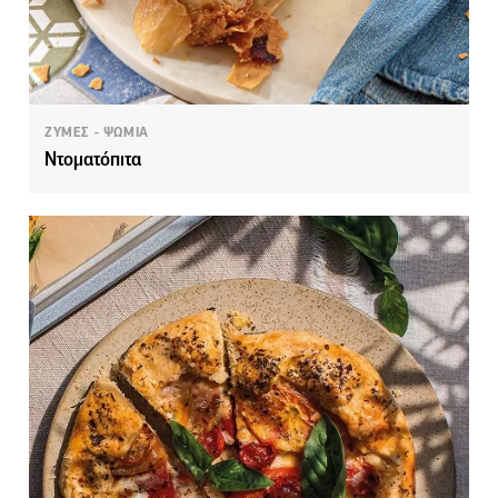
ΖΥΜΕΣ - ΨΩΜΙΑ
Ντοματόπιτα