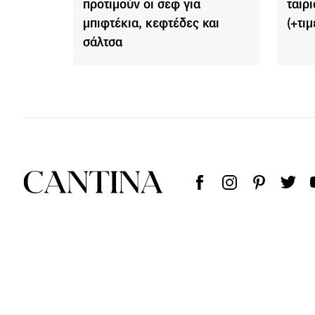
προτιμούν οι σεφ για
ταιρ
μπιφτέκια, κεφτέδες και
(+τιμ
σάλτσα