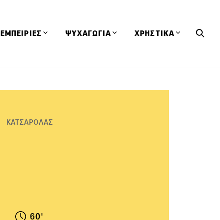
ΕΜΠΕΙΡΙΕΣ
ΨΥΧΑΓΩΓΙΑ
ΧΡΗΣΤΙΚΑ
Εκδηλώσεις
CineFood
Θερμιδομετρητής
Εστιατόρια
Lifestyle
Λεξικό Κουζίνας
ΣΥΝΤΑΓΕΣ
ΑΡΘΡΑ
Μαγαζιά
Viral Videos
Συμβουλές
ΚΑΤΣΑΡΟΛΑΣ
Πρόσωπα
Βιβλία
Τα Φρέσκα Του Μήνα
δη
Προϊόντα
Διαγωνισμοί
Τεχνικές
Ταξίδια
Κουίζ
οφή
60'