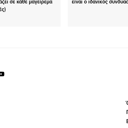
ιάζει σε κάθε μαγείρεμα
είναι ο ιδανικός συνδυα
ές)