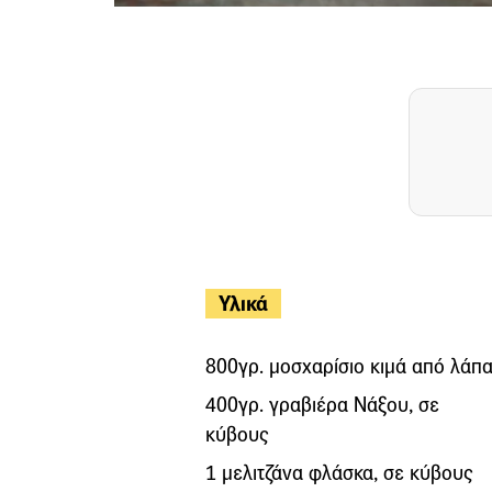
Υλικά
800γρ. μοσχαρίσιο κιμά από λάπ
400γρ. γραβιέρα Νάξου, σε
κύβους
1 μελιτζάνα φλάσκα, σε κύβους