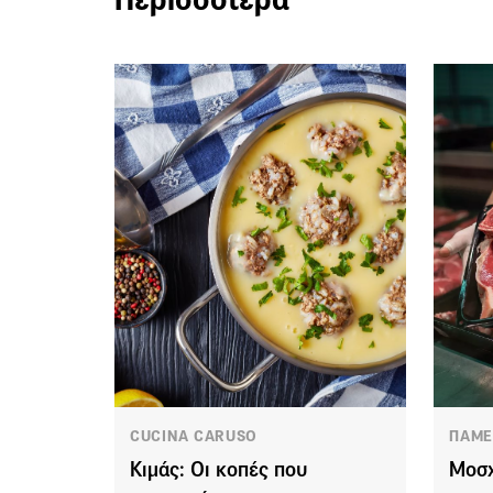
CUCINA CARUSO
ΠΑΜΕ
Κιμάς: Οι κοπές που
Μοσχ