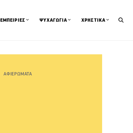
ΕΜΠΕΙΡΙΕΣ
ΨΥΧΑΓΩΓΙΑ
ΧΡΗΣΤΙΚΑ
Εκδηλώσεις
CineFood
Θερμιδομετρητής
Εστιατόρια
Lifestyle
Λεξικό Κουζίνας
ΣΥΝΤΑΓΕΣ
ΑΡΘΡΑ
Μαγαζιά
Viral Videos
Συμβουλές
ΑΦΙΕΡΩΜΑΤΑ
Πρόσωπα
Βιβλία
Τα Φρέσκα Του Μήνα
δη
Προϊόντα
Διαγωνισμοί
Τεχνικές
Ταξίδια
Κουίζ
οφή