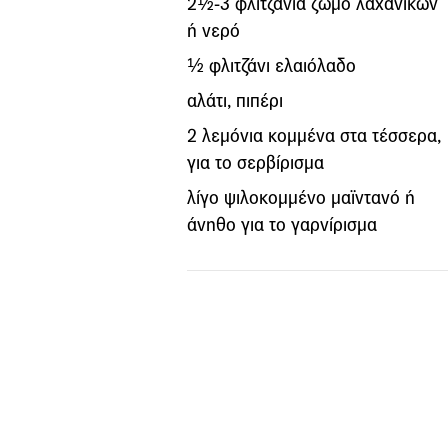
2½-3 φλιτζάνια ζωμό λαχανικών
ή νερό
½ φλιτζάνι ελαιόλαδο
αλάτι, πιπέρι
2 λεμόνια κομμένα στα τέσσερα,
για το σερβίρισμα
λίγο ψιλοκομμένο μαϊντανό ή
άνηθο για το γαρνίρισμα