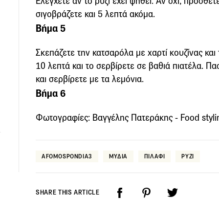
Ελέγχετε αν το ρύζι έχει ψηθεί. Αν όχι, προσθέ
σιγοβράζετε και 5 λεπτά ακόμα.
Βήμα 5
Σκεπάζετε την κατσαρόλα με χαρτί κουζίνας και 
10 λεπτά και το σερβίρετε σε βαθιά πιατέλα. Π
και σερβίρετε με τα λεμόνια.
Βήμα 6
Φωτογραφίες: Βαγγέλης Πατεράκης - Food styli
AFOMOSPONDIA3
ΜΥΔΙΑ
ΠΙΛΑΦΙ
ΡΥΖΙ
SHARE THIS ARTICLE