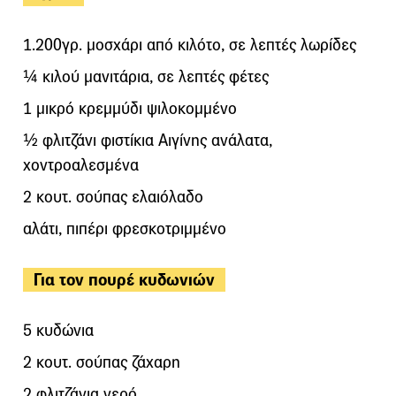
1.200γρ. μοσχάρι από κιλότο, σε λεπτές λωρίδες
¼ κιλού μανιτάρια, σε λεπτές φέτες
1 μικρό κρεμμύδι ψιλοκομμένο
½ φλιτζάνι φιστίκια Αιγίνης ανάλατα,
χοντροαλεσμένα
2 κουτ. σούπας ελαιόλαδο
αλάτι, πιπέρι φρεσκοτριμμένο
Για τον πουρέ κυδωνιών
5 κυδώνια
2 κουτ. σούπας ζάχαρη
2 φλιτζάνια νερό