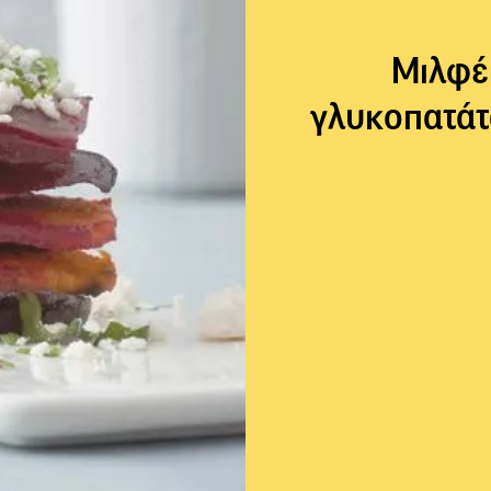
Μιλφέι
γλυκοπατάτα