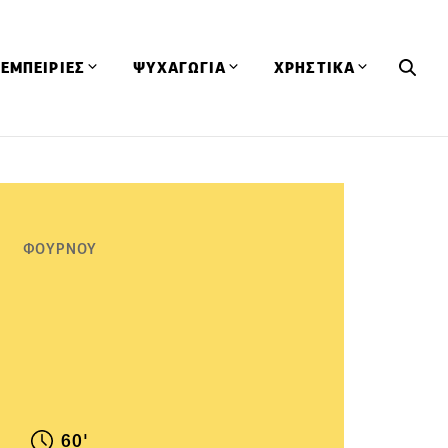
ΕΜΠΕΙΡΙΕΣ
ΨΥΧΑΓΩΓΙΑ
ΧΡΗΣΤΙΚΑ
Εκδηλώσεις
CineFood
Θερμιδομετρητής
Εστιατόρια
Lifestyle
Λεξικό Κουζίνας
ΣΥΝΤΑΓΕΣ
ΑΡΘΡΑ
Μαγαζιά
Viral Videos
Συμβουλές
ΦΟΥΡΝΟΥ
Πρόσωπα
Βιβλία
Τα Φρέσκα Του Μήνα
δη
Προϊόντα
Διαγωνισμοί
Τεχνικές
Ταξίδια
Κουίζ
οφή
60'