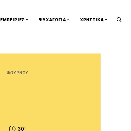
ΕΜΠΕΙΡΙΕΣ
ΨΥΧΑΓΩΓΙΑ
ΧΡΗΣΤΙΚΑ
Εκδηλώσεις
CineFood
Θερμιδομετρητής
Εστιατόρια
Lifestyle
Λεξικό Κουζίνας
ΣΥΝΤΑΓΕΣ
ΑΡΘΡΑ
Μαγαζιά
Viral Videos
Συμβουλές
ΦΟΥΡΝΟΥ
Πρόσωπα
Βιβλία
Τα Φρέσκα Του Μήνα
δη
Προϊόντα
Διαγωνισμοί
Τεχνικές
Ταξίδια
Κουίζ
οφή
30'