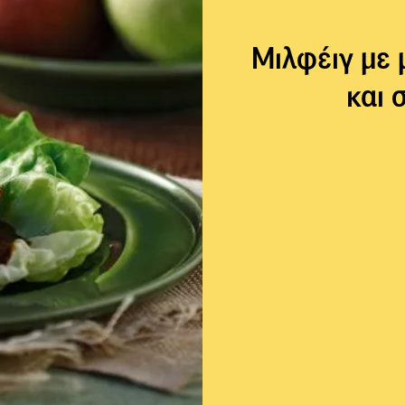
Μιλφέιγ με 
και 