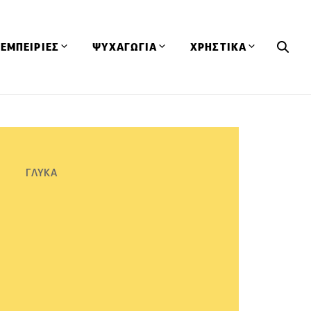
ΕΜΠΕΙΡΙΕΣ
ΨΥΧΑΓΩΓΙΑ
ΧΡΗΣΤΙΚΑ
Εκδηλώσεις
CineFood
Θερμιδομετρητής
Εστιατόρια
Lifestyle
Λεξικό Κουζίνας
ΣΥΝΤΑΓΕΣ
ΑΡΘΡΑ
Μαγαζιά
Viral Videos
Συμβουλές
ΓΛΥΚΑ
Πρόσωπα
Βιβλία
Τα Φρέσκα Του Μήνα
δη
Προϊόντα
Διαγωνισμοί
Τεχνικές
Ταξίδια
Κουίζ
οφή