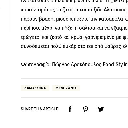
Ανακατεύετε απαλά και ρίχνετε μέσα τη ψιλοκο
χυμό ντομάτας, τη ζάχαρη και το ξίδι. Αλατοπιπ
πάρουν βράση, μισοσκεπάζετε την κατσαρόλα κα
περίπου, μέχρι να πήξει η σάλτσα και να εξατμ
τρώγεται και ζεστό και κρύο, γαρνιρισμένο με 
συνοδεύεται πολύ ευχάριστα και από μαύρες ελ
Φωτογραφία: Γιώργος Δρακόπουλος-Food Stylin
ΔΑΜΑΣΚΗΝΑ
ΜΕΛΙΤΖΑΝΕΣ
SHARE THIS ARTICLE