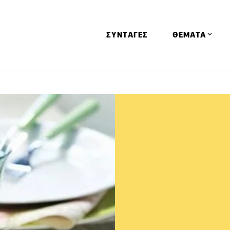
ΣΥΝΤΑΓΕΣ
ΘΕΜΑΤΑ
Απόψεις
Αφιερώματα
Ειδήσεις
Έρευνες
Οινοπνευματώ
Παιδί
Υγεία & Διατρ