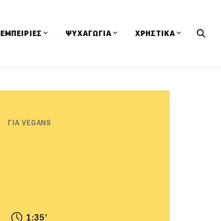
ΕΜΠΕΙΡΙΕΣ
ΨΥΧΑΓΩΓΙΑ
ΧΡΗΣΤΙΚΑ
Εκδηλώσεις
CineFood
Θερμιδομετρητής
Εστιατόρια
Lifestyle
Λεξικό Κουζίνας
ΣΥΝΤΑΓΕΣ
ΑΡΘΡΑ
Μαγαζιά
Viral Videos
Συμβουλές
ΓΙΑ VEGANS
Πρόσωπα
Βιβλία
Τα Φρέσκα Του Μήνα
δη
Προϊόντα
Διαγωνισμοί
Τεχνικές
Ταξίδια
Κουίζ
οφή
1:35'