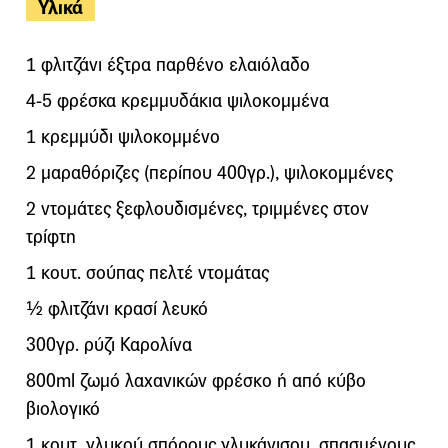
Υλικά
1 φλιτζάνι έξτρα παρθένο ελαιόλαδο
4-5 φρέσκα κρεμμυδάκια ψιλοκομμένα
1 κρεμμύδι ψιλοκομμένο
2 μαραθόριζες (περίπου 400γρ.), ψιλοκομμένες
2 ντομάτες ξεφλουδισμένες, τριμμένες στον
τρίφτη
1 κουτ. σούπας πελτέ ντομάτας
½ φλιτζάνι κρασί λευκό
300γρ. ρύζι Καρολίνα
800ml ζωμό λαχανικών φρέσκο ή από κύβο
βιολογικό
1 κουτ. γλυκού σπόρους γλυκάνισου, σπασμένους