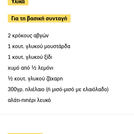
Υλικά
Για τη βασική συνταγή
2 κρόκους αβγών
1 κουτ. γλυκού μουστάρδα
1 κουτ. γλυκού ξίδι
χυμό από ½ λεμόνι
½ κουτ. γλυκού ζάχαρη
300γρ. ηλιέλαιο (ή μισό-μισό με ελαιόλαδο)
αλάτι-πιπέρι λευκό