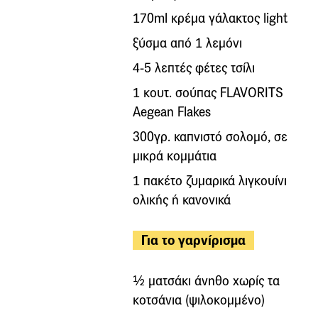
170ml κρέμα γάλακτος light
ξύσμα από 1 λεμόνι
4-5 λεπτές φέτες τσίλι
1 κουτ. σούπας FLAVORITS
Aegean Flakes
300γρ. καπνιστό σολομό, σε
μικρά κομμάτια
1 πακέτο ζυμαρικά λιγκουίνι
ολικής ή κανονικά
Για το γαρνίρισμα
½ ματσάκι άνηθο χωρίς τα
κοτσάνια (ψιλοκομμένο)