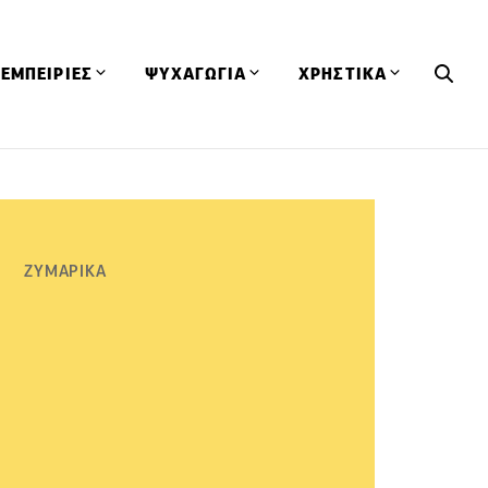
ΕΜΠΕΙΡΙΕΣ
ΨΥΧΑΓΩΓΙΑ
ΧΡΗΣΤΙΚΑ
Εκδηλώσεις
CineFood
Θερμιδομετρητής
Εστιατόρια
Lifestyle
Λεξικό Κουζίνας
ΣΥΝΤΑΓΕΣ
ΑΡΘΡΑ
Μαγαζιά
Viral Videos
Συμβουλές
ΖΥΜΑΡΙΚΑ
Πρόσωπα
Βιβλία
Τα Φρέσκα Του Μήνα
δη
Προϊόντα
Διαγωνισμοί
Τεχνικές
Ταξίδια
Κουίζ
οφή