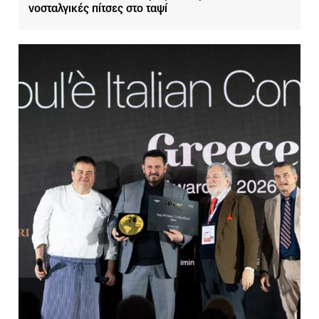
νοσταλγικές πίτσες στο ταψί