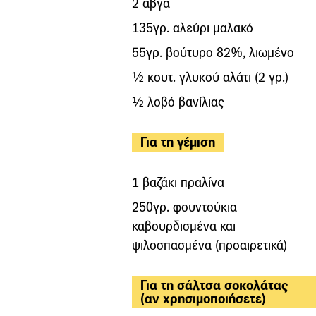
2 αβγά
135γρ. αλεύρι μαλακό
55γρ. βούτυρο 82%, λιωμένο
½ κουτ. γλυκού αλάτι (2 γρ.)
½ λοβό βανίλιας
Για τη γέμιση
1 βαζάκι πραλίνα
250γρ. φουντούκια
καβουρδισμένα και
ψιλοσπασμένα (προαιρετικά)
Για τη σάλτσα σοκολάτας
(αν χρησιμοποιήσετε)