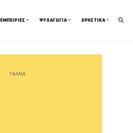
ΕΜΠΕΙΡΙΕΣ
ΨΥΧΑΓΩΓΙΑ
ΧΡΗΣΤΙΚΑ
Εκδηλώσεις
CineFood
Θερμιδομετρητής
Εστιατόρια
Lifestyle
Λεξικό Κουζίνας
ΣΥΝΤΑΓΕΣ
ΑΡΘΡΑ
Μαγαζιά
Viral Videos
Συμβουλές
ΓΑΛΛΙΑ
Πρόσωπα
Βιβλία
Τα Φρέσκα Του Μήνα
δη
Προϊόντα
Διαγωνισμοί
Τεχνικές
Ταξίδια
Κουίζ
οφή