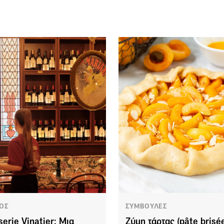
ΟΣ
ΣΥΜΒΟΥΛΕΣ
serie Vinatier: Μια
Ζύμη τάρτας (pâte brisée