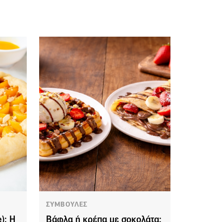
ΣΥΜΒΟΥΛΕΣ
): Η
Βάφλα ή κρέπα με σοκολάτα;