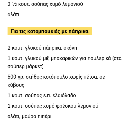
2 ½ κουτ. σούπας χυµό λεµονιού
αλάτι
Για τις κοτομπουκιές με πάπρικα
2 κουτ. γλυκού πάπρικα, σκόνη
1 κουτ. γλυκού μιξ μπαχαρικών για πουλερικά (στα
σούπερ μάρκετ)
500 γρ. στήθος κοτόπουλο χωρίς πέτσα, σε
κύβους
1 κουτ. σούπας ε.π. ελαιόλαδο
1 κουτ. σούπας χυμό φρέσκου λεμονιού
αλάτι, μαύρο πιπέρι