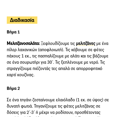
Διαδικασία
Βήμα 1
Μελιτζανοσαλάτα:
Ξεφλουδίζουμε τις
μελιτζάνες
με ένα
πίλερ λαχανικών (αποφλοιωτή). Τις κόβουµε σε φέτες
πάχους 1 εκ., τις πασπαλίζουµε µε αλάτι και τις βάζουµε
σε ένα σουρωτήρι για 30΄. Τις ξεπλένουµε µε νερό. Τις
στραγγίζουµε πιέζοντάς τες απαλά σε απορροφητικό
χαρτί κουζίνας.
Βήμα 2
Σε ένα τηγάνι ζεσταίνουμε ελαιόλαδο (1 εκ. σε ύψος) σε
δυνατή φωτιά. Τηγανίζουµε τις φέτες μελιτζάνας σε
δόσεις για 2΄-3΄ ή μέχρι να ροδίσουν, προσθέτοντας