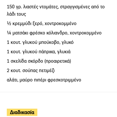
150 γρ. λιαστές ντομάτες, στραγγισμένες από το
λάδι τους
½ κρεμμύδι ξερό, χοντροκομμένο
¼ ματσάκι φρέσκο κόλιανδρο, χοντροκομμένο
1 κουτ. γλυκού μπούκοβο, γλυκό
1 κουτ. γλυκού πάπρικα, γλυκιά
1 σκελίδα σκόρδο (προαιρετικά)
2 κουτ. σούπας πετιμέζι
αλάτι, μαύρο πιπέρι φρεσκοτριμμένο
Διαδικασία