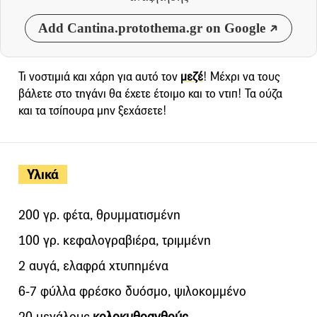
Add Cantina.protothema.gr on Google
Τι νοστιμιά και χάρη για αυτό τον
μεζέ
! Μέχρι να τους
βάλετε στο τηγάνι θα έχετε έτοιμο και το ντιπ! Τα ούζα
και τα τσίπουρα μην ξεχάσετε!
Υλικά
200 γρ. φέτα, θρυμματισμένη
100 γρ. κεφαλογραβιέρα, τριμμένη
2 αυγά, ελαφρά χτυπημένα
6-7 φύλλα φρέσκο δυόσμο, ψιλοκομμένο
20 μεγάλους
κολοκυθoανθούς