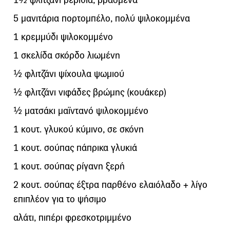
5 μανιτάρια πορτομπέλο, πολύ ψιλοκομμένα
1 κρεμμύδι ψιλοκομμένο
1 σκελίδα σκόρδο λιωμένη
½ φλιτζάνι ψίχουλα ψωμιού
½ φλιτζάνι νιφάδες βρώμης (κουάκερ)
½ ματσάκι μαϊντανό ψιλοκομμένο
1 κουτ. γλυκού κύμινο, σε σκόνη
1 κουτ. σούπας πάπρικα γλυκιά
1 κουτ. σούπας ρίγανη ξερή
2 κουτ. σούπας έξτρα παρθένο ελαιόλαδο + λίγο
επιπλέον για το ψήσιμο
αλάτι, πιπέρι φρεσκοτριμμένο