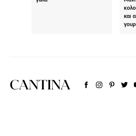
κολο
και 
γουρ