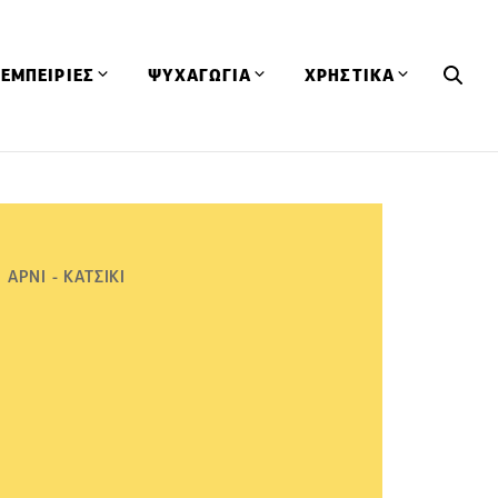
ΕΜΠΕΙΡΙΕΣ
ΨΥΧΑΓΩΓΙΑ
ΧΡΗΣΤΙΚΑ
Εκδηλώσεις
CineFood
Θερμιδομετρητής
Εστιατόρια
Lifestyle
Λεξικό Κουζίνας
ΣΥΝΤΑΓΕΣ
ΑΡΘΡΑ
Μαγαζιά
Viral Videos
Συμβουλές
ΑΡΝΙ - ΚΑΤΣΙΚΙ
Πρόσωπα
Βιβλία
Τα Φρέσκα Του Μήνα
δη
Προϊόντα
Διαγωνισμοί
Τεχνικές
Ταξίδια
Κουίζ
οφή