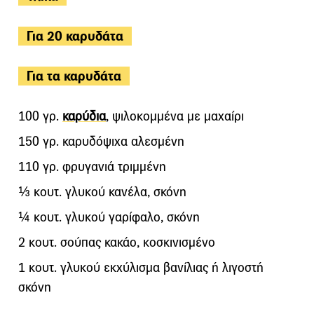
Για 20 καρυδάτα
Για τα καρυδάτα
100 γρ.
καρύδια
, ψιλοκομμένα με μαχαίρι
150 γρ. καρυδόψιχα αλεσμένη
110 γρ. φρυγανιά τριμμένη
⅓ κουτ. γλυκού κανέλα, σκόνη
¼ κουτ. γλυκού γαρίφαλο, σκόνη
2 κουτ. σούπας κακάο, κοσκινισμένο
1 κουτ. γλυκού εκχύλισμα βανίλιας ή λιγοστή
σκόνη