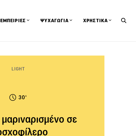
ΕΜΠΕΙΡΙΕΣ
ΨΥΧΑΓΩΓΙΑ
ΧΡΗΣΤΙΚΑ
Εκδηλώσεις
CineFood
Θερμιδομετρητής
Εστιατόρια
Lifestyle
Λεξικό Κουζίνας
ΣΥΝΤΑΓΕΣ
ΑΡΘΡΑ
LIGHT
Μαγαζιά
Viral Videos
Συμβουλές
Πρόσωπα
Βιβλία
Τα Φρέσκα Του Μήνα
δη
Προϊόντα
Διαγωνισμοί
Τεχνικές
30'
Ταξίδια
Κουίζ
οφή
 μαριναρισμένο σε
σχοφίλερο