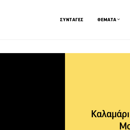
ΣΥΝΤΑΓΕΣ
ΘΕΜΑΤΑ
Απόψεις
Αφιερώματα
Ειδήσεις
Έρευνες
Οινοπνευματώ
Παιδί
Υγεία & Διατρ
Καλαμάρι
Μο