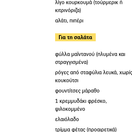
λίγο κουρκουμά (τούρμερικ ή
κιτρινόριζα)
αλάτι, πιπέρι
Για τη σαλάτα
φύλλα μαϊντανού (πλυμένα και
στραγγισμένα)
ρόγες από σταφύλια λευκά, χωρί
κουκούτσι
φουντίτσες μάραθο
1 κρεμμυδάκι φρέσκο,
ψιλοκομμένο
ελαιόλαδο
τρίμμα φέτας (προαιρετικά)