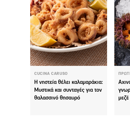
CUCINA CARUSO
ΠΡΩΤ
Η νηστεία θέλει καλαμαράκια:
Αχιν
Μυστικά και συνταγές για τον
γνωρ
θαλασσινό θησαυρό
μεζέ