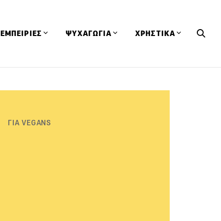
ΕΜΠΕΙΡΙΕΣ
ΨΥΧΑΓΩΓΙΑ
ΧΡΗΣΤΙΚΑ
Εκδηλώσεις
CineFood
Θερμιδομετρητής
Εστιατόρια
Lifestyle
Λεξικό Κουζίνας
ΣΥΝΤΑΓΕΣ
ΑΡΘΡΑ
Μαγαζιά
Viral Videos
Συμβουλές
ΓΙΑ VEGANS
Πρόσωπα
Βιβλία
Τα Φρέσκα Του Μήνα
δη
Προϊόντα
Διαγωνισμοί
Τεχνικές
Ταξίδια
Κουίζ
οφή