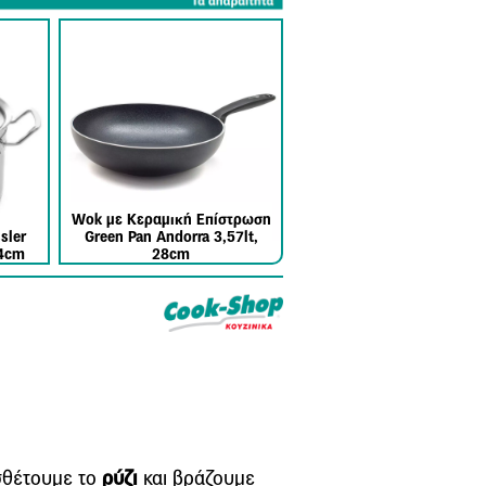
Wok με Κεραμική Επίστρωση
sler
Green Pan Andorra 3,57lt,
24cm
28cm
σθέτουμε το
ρύζι
και βράζουμε