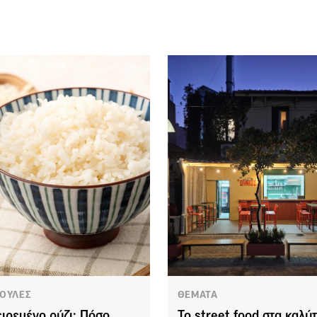
ΟΥΛΕΣ
ΘΕΜΑΤΑ
ιρεμένο ρύζι: Πόσο
Το street food στα καλύ